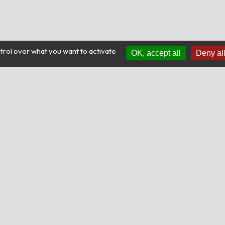
trol over what you want to activate
OK, accept all
Deny al
 2026 par Purifrance | Tous droits réservés | contact@purifrance.fr
ral
Contact
Témoignages
sseurs
Contact
ur de tartre
Mentions légales et CGV