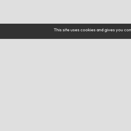
This site uses cookies and gives you con
©
Contactez-nous
Géné
5 RUE DES ALLUMETTES
Accueil
13090 AIX-EN-PROVENCE
Adouci
contact@purifrance.fr
Inhibite