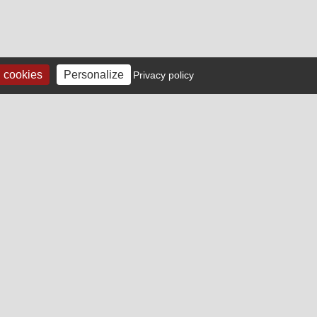
l cookies
Personalize
 |
Privacy policy
Abonnez-vous à notre
newsletter
Pour être au courant de toutes les
offres et des aides disponibles !